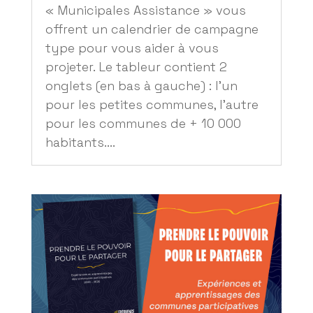
« Municipales Assistance » vous
offrent un calendrier de campagne
type pour vous aider à vous
projeter. Le tableur contient 2
onglets (en bas à gauche) : l’un
pour les petites communes, l’autre
pour les communes de + 10 000
habitants....