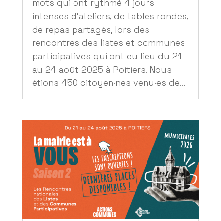
mots qui ont rythmé 4 jours
intenses d’ateliers, de tables rondes,
de repas partagés, lors des
rencontres des listes et communes
participatives qui ont eu lieu du 21
au 24 août 2025 à Poitiers. Nous
étions 450 citoyen·nes venu·es de...