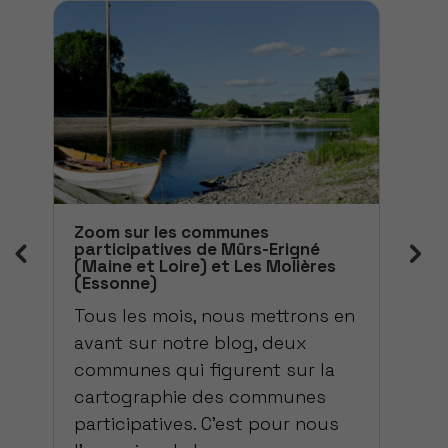
Zoom sur les communes
Zoo
participatives de Mûrs-Erigné
par
(Maine et Loire) et Les Molières
(Va
(Essonne)
n
To
Tous les mois, nous mettrons en
av
avant sur notre blog, deux
co
communes qui figurent sur la
t
ca
cartographie des communes
par
participatives. C’est pour nous
l’o